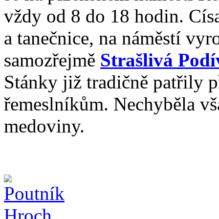
vždy od 8 do 18 hodin. Císa
a tanečnice, na náměstí vyro
samozřejmě
Strašlivá Pod
Stánky již tradičně patřily 
řemeslníkům. Nechyběla vša
medoviny.